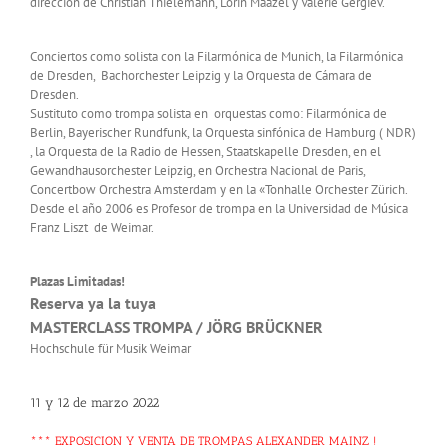
dirección de Christian Thielemann, Lorin Maazel y Valerie Gergiev.
Conciertos como solista con la Filarmónica de Munich, la Filarmónica
de Dresden, Bachorchester Leipzig y la Orquesta de Cámara de
Dresden.
Sustituto como trompa solista en orquestas como: Filarmónica de
Berlin, Bayerischer Rundfunk, la Orquesta sinfónica de Hamburg ( NDR)
, la Orquesta de la Radio de Hessen, Staatskapelle Dresden, en el
Gewandhausorchester Leipzig, en Orchestra Nacional de Paris,
Concertbow Orchestra Amsterdam y en la «Tonhalle Orchester Zürich.
Desde el año 2006 es Profesor de trompa en la Universidad de Música
Franz Liszt de Weimar.
Plazas Limitadas!
Reserva ya la tuya
MASTERCLASS TROMPA /
JÖRG BRÜCKNER
Hochschule für Musik Weimar
11 y 12 de marzo 2022
*** EXPOSICION Y VENTA DE TROMPAS ALEXANDER MAINZ !