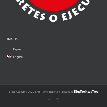
IDIOMA:
Español
English
DigaTreintayTres
Brass Academy 2020 | All Rights Reserved | Diseñado
Facebook
X