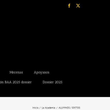
Facebook
X
Mecenas
Apoyanos
ión BAA 2025 dossier
Dossier 2025
Inicio
La Academia
ALUMNOS / EXITOS