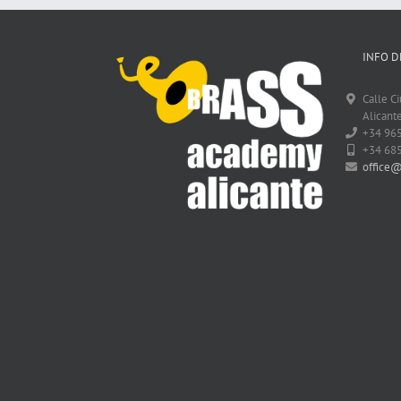
INFO D
Calle C
Alicante
+34 96
+34 68
office