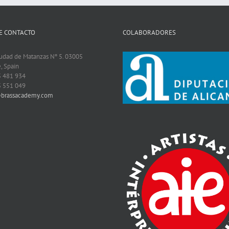
E CONTACTO
COLABORADORES
iudad de Matanzas Nº 5. 03005
, Spain
5 481 934
5 551 049
@brassacademy.com