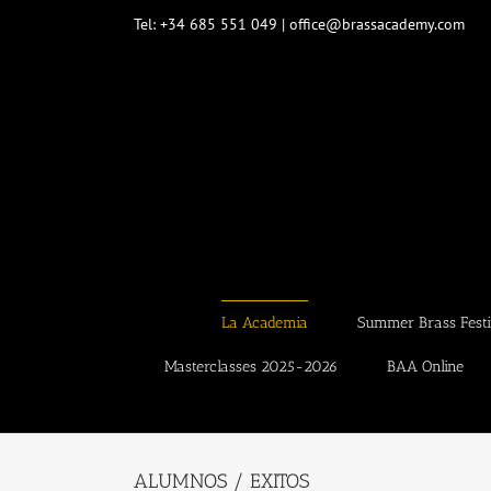
Saltar
Tel: +34 685 551 049 | office@brassacademy.com
al
contenido
La Academia
Summer Brass Festi
Masterclasses 2025-2026
BAA Online
ALUMNOS / EXITOS