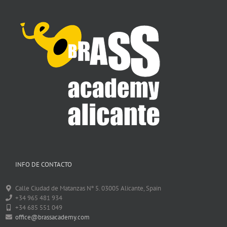
INFO DE CONTACTO
Calle Ciudad de Matanzas Nº 5. 03005 Alicante, Spain
+34 965 481 934
+34 685 551 049
office@brassacademy.com