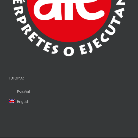
IDIOMA:
Español
English