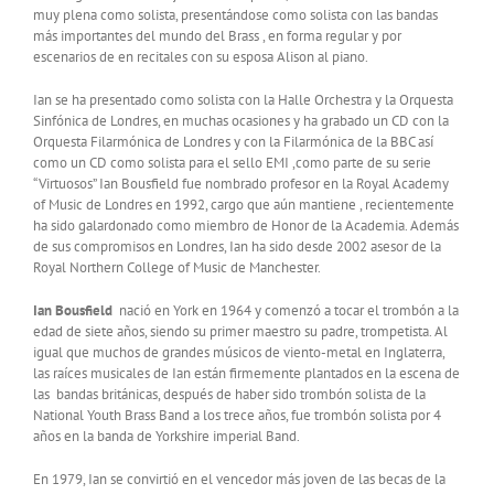
muy plena como solista, presentándose como solista con las bandas
más importantes del mundo del Brass , en forma regular y por
escenarios de en recitales con su esposa Alison al piano.
Ian se ha presentado como solista con la Halle Orchestra y la Orquesta
Sinfónica de Londres, en muchas ocasiones y ha grabado un CD con la
Orquesta Filarmónica de Londres y con la Filarmónica de la BBC así
como un CD como solista para el sello EMI ,como parte de su serie
“Virtuosos” Ian Bousfield fue nombrado profesor en la Royal Academy
of Music de Londres en 1992, cargo que aún mantiene , recientemente
ha sido galardonado como miembro de Honor de la Academia. Además
de sus compromisos en Londres, Ian ha sido desde 2002 asesor de la
Royal Northern College of Music de Manchester.
Ian Bousfield
nació en York en 1964 y comenzó a tocar el trombón a la
edad de siete años, siendo su primer maestro su padre, trompetista. Al
igual que muchos de grandes músicos de viento-metal en Inglaterra,
las raíces musicales de Ian están firmemente plantados en la escena de
las bandas británicas, después de haber sido trombón solista de la
National Youth Brass Band a los trece años, fue trombón solista por 4
años en la banda de Yorkshire imperial Band.
En 1979, Ian se convirtió en el vencedor más joven de las becas de la