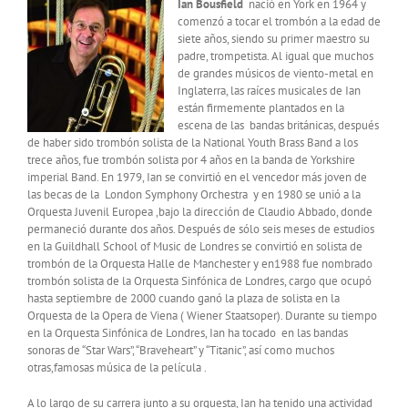
Ian Bousfield
nació en York en 1964 y
comenzó a tocar el trombón a la edad de
siete años, siendo su primer maestro su
padre, trompetista. Al igual que muchos
de grandes músicos de viento-metal en
Inglaterra, las raíces musicales de Ian
están firmemente plantados en la
escena de las bandas británicas, después
de haber sido trombón solista de la National Youth Brass Band a los
trece años, fue trombón solista por 4 años en la banda de Yorkshire
imperial Band. En 1979, Ian se convirtió en el vencedor más joven de
las becas de la London Symphony Orchestra y en 1980 se unió a la
Orquesta Juvenil Europea ,bajo la dirección de Claudio Abbado, donde
permaneció durante dos años. Después de sólo seis meses de estudios
en la Guildhall School of Music de Londres se convirtió en solista de
trombón de la Orquesta Halle de Manchester y en1988 fue nombrado
trombón solista de la Orquesta Sinfónica de Londres, cargo que ocupó
hasta septiembre de 2000 cuando ganó la plaza de solista en la
Orquesta de la Opera de Viena ( Wiener Staatsoper). Durante su tiempo
en la Orquesta Sinfónica de Londres, Ian ha tocado en las bandas
sonoras de “Star Wars”, “Braveheart” y “Titanic”, así como muchos
otras,famosas música de la película .
A lo largo de su carrera junto a su orquesta, Ian ha tenido una actividad