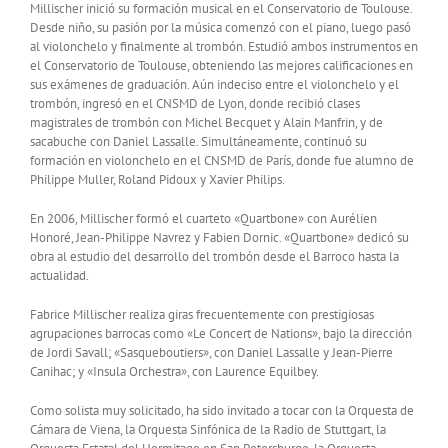
Millischer inició su formación musical en el Conservatorio de Toulouse.
Desde niño, su pasión por la música comenzó con el piano, luego pasó
al violonchelo y finalmente al trombón. Estudió ambos instrumentos en
el Conservatorio de Toulouse, obteniendo las mejores calificaciones en
sus exámenes de graduación. Aún indeciso entre el violonchelo y el
trombón, ingresó en el CNSMD de Lyon, donde recibió clases
magistrales de trombón con Michel Becquet y Alain Manfrin, y de
sacabuche con Daniel Lassalle. Simultáneamente, continuó su
formación en violonchelo en el CNSMD de París, donde fue alumno de
Philippe Muller, Roland Pidoux y Xavier Philips.
En 2006, Millischer formó el cuarteto «Quartbone» con Aurélien
Honoré, Jean-Philippe Navrez y Fabien Dornic. «Quartbone» dedicó su
obra al estudio del desarrollo del trombón desde el Barroco hasta la
actualidad.
Fabrice Millischer realiza giras frecuentemente con prestigiosas
agrupaciones barrocas como «Le Concert de Nations», bajo la dirección
de Jordi Savall; «Sasqueboutiers», con Daniel Lassalle y Jean-Pierre
Canihac; y «Insula Orchestra», con Laurence Equilbey.
Como solista muy solicitado, ha sido invitado a tocar con la Orquesta de
Cámara de Viena, la Orquesta Sinfónica de la Radio de Stuttgart, la