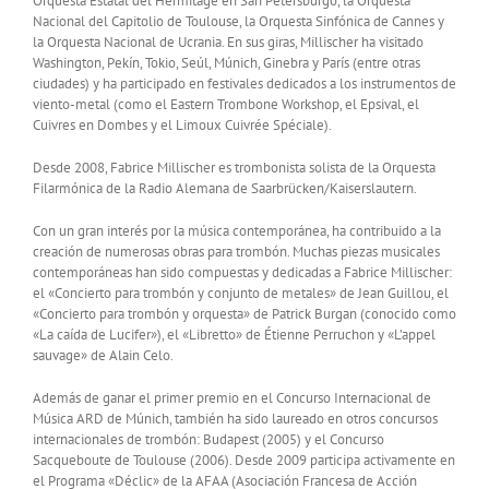
Orquesta Estatal del Hermitage en San Petersburgo, la Orquesta
Nacional del Capitolio de Toulouse, la Orquesta Sinfónica de Cannes y
la Orquesta Nacional de Ucrania. En sus giras, Millischer ha visitado
Washington, Pekín, Tokio, Seúl, Múnich, Ginebra y París (entre otras
ciudades) y ha participado en festivales dedicados a los instrumentos de
viento-metal (como el Eastern Trombone Workshop, el Epsival, el
Cuivres en Dombes y el Limoux Cuivrée Spéciale).
Desde 2008, Fabrice Millischer es trombonista solista de la Orquesta
Filarmónica de la Radio Alemana de Saarbrücken/Kaiserslautern.
Con un gran interés por la música contemporánea, ha contribuido a la
creación de numerosas obras para trombón. Muchas piezas musicales
contemporáneas han sido compuestas y dedicadas a Fabrice Millischer:
el «Concierto para trombón y conjunto de metales» de Jean Guillou, el
«Concierto para trombón y orquesta» de Patrick Burgan (conocido como
«La caída de Lucifer»), el «Libretto» de Étienne Perruchon y «L’appel
sauvage» de Alain Celo.
Además de ganar el primer premio en el Concurso Internacional de
Música ARD de Múnich, también ha sido laureado en otros concursos
internacionales de trombón: Budapest (2005) y el Concurso
Sacqueboute de Toulouse (2006). Desde 2009 participa activamente en
el Programa «Déclic» de la AFAA (Asociación Francesa de Acción