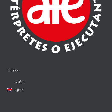
IDIOMA:
Español
English