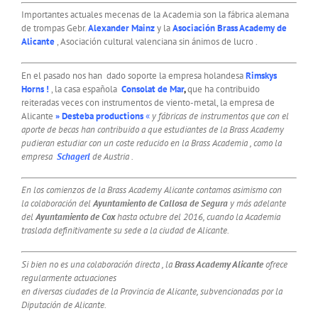
Importantes actuales mecenas de la Academia son la fábrica alemana
de trompas Gebr.
Alexander Mainz
y la
Asociación Brass Academy de
Alicante
, Asociación cultural valenciana sin ánimos de lucro .
En el pasado nos han dado soporte la empresa holandesa
Rimskys
Horns !
, la casa española
Consolat de Mar
,
que ha contribuido
reiteradas veces con instrumentos de viento-metal, la empresa de
Alicante
» Desteba productions
«
y fábricas de instrumentos que con el
aporte de becas han contribuido a que estudiantes de la Brass Academy
pudieran estudiar con un coste reducido en la Brass Academia , como la
empresa
Schagerl
de Austria .
En los comienzos de la Brass Academy Alicante contamos asimismo con
la colaboración del
Ayuntamiento de Callosa de Segura
y más adelante
del
Ayuntamiento de Cox
hasta octubre del 2016, cuando la Academia
traslada definitivamente su sede a la ciudad de Alicante.
Si bien no es una colaboración directa , la
Brass Academy Alicante
ofrece
regularmente actuaciones
en diversas ciudades de la Provincia de Alicante, subvencionadas por la
Diputación de Alicante.