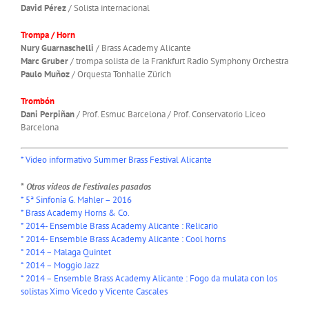
David Pérez
/ Solista internacional
Trompa / Horn
Nury Guarnaschelli
/ Brass Academy Alicante
Marc Gruber
/ trompa solista de la Frankfurt Radio Symphony Orchestra
Paulo Muñoz
/ Orquesta Tonhalle Zürich
Trombón
Dani Perpiñan
/ Prof. Esmuc Barcelona / Prof. Conservatorio Liceo
Barcelona
*
Video informativo Summer Brass Festival Alicante
*
Otros videos de Festivales pasados
* 5ª Sinfonía G. Mahler – 2016
*
Brass Academy Horns & Co
.
*
2014- Ensemble Brass Academy Alicante : Relicario
*
2014- Ensemble Brass Academy Alicante : Cool horns
*
2014 – Malaga Quintet
*
2014 – Moggio Jazz
*
2014 – Ensemble Brass Academy Alicante : Fogo da mulata con los
solistas Ximo Vicedo y Vicente Cascales