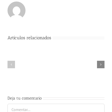
Artículos relacionados
Exitos
Exitos
Alumno
Alumnos
cátedra
del
trompa
maestro
Nury
Rudi
Guarnaschelli
Korp
Deja tu comentario
Comentar