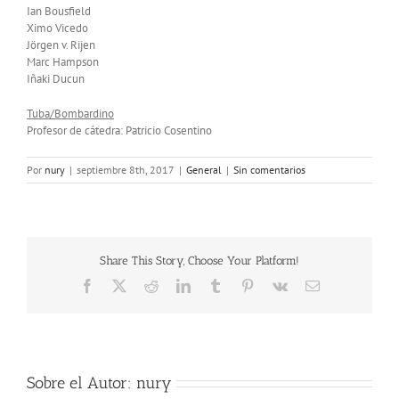
Ian Bousfield
Ximo Vicedo
Jörgen v. Rijen
Marc Hampson
Iñaki Ducun
Tuba/Bombardino
Profesor de cátedra: Patricio Cosentino
Por
nury
|
septiembre 8th, 2017
|
General
|
Sin comentarios
Share This Story, Choose Your Platform!
Facebook
X
Reddit
LinkedIn
Tumblr
Pinterest
Vk
Correo
electrónico
Sobre el Autor:
nury