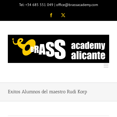
Saltar
Tel: +34 685 551 049 | office@brassacademy.com
al
contenido
Facebook
X
Exitos Alumnos del maestro Rudi Korp