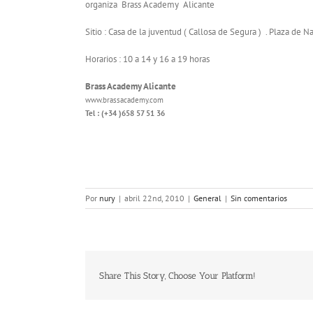
organiza
Brass Academy Alicante
Sitio : Casa de la juventud ( Callosa de Segura ) . Plaza de N
Horarios : 10 a 14 y 16 a 19 horas
Brass Academy Alicante
www.brassacademy.com
Tel : (+34 )658 57 51 36
Por
nury
|
abril 22nd, 2010
|
General
|
Sin comentarios
Share This Story, Choose Your Platform!