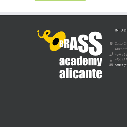
INFO D
Calle C
Alicante
+34 96
+34 68
office