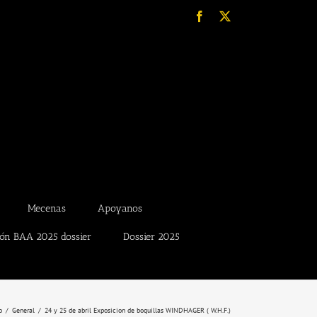
Facebook
X
Mecenas
Apoyanos
ión BAA 2025 dossier
Dossier 2025
o
General
24 y 25 de abril Exposicion de boquillas WINDHAGER ( W.H.F.)