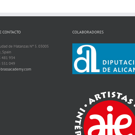
E CONTACTO
COLABORADORES
iudad de Matanzas Nº 5. 03005
, Spain
5 481 934
5 551 049
@brassacademy.com