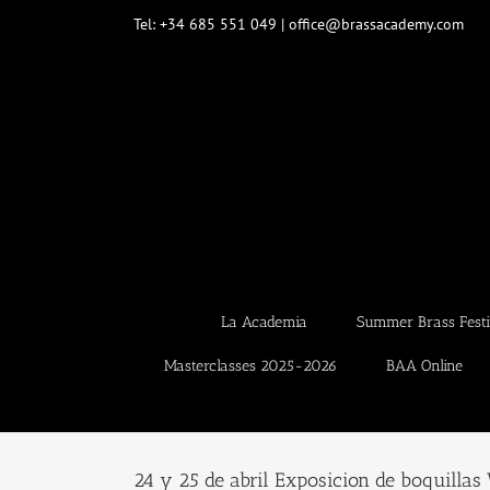
Saltar
Tel: +34 685 551 049 | office@brassacademy.com
al
contenido
La Academia
Summer Brass Festi
Masterclasses 2025-2026
BAA Online
24 y 25 de abril Exposicion de boquilla