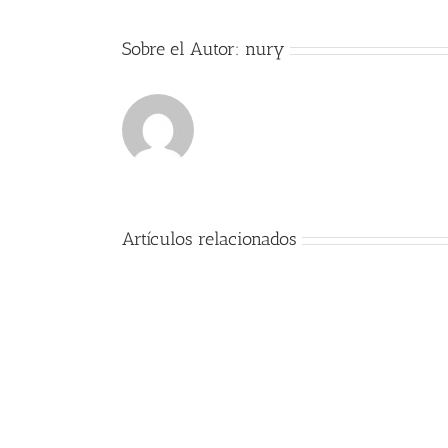
Sobre el Autor:
nury
Artículos relacionados
Comienzo
del
curso
2017-
2018