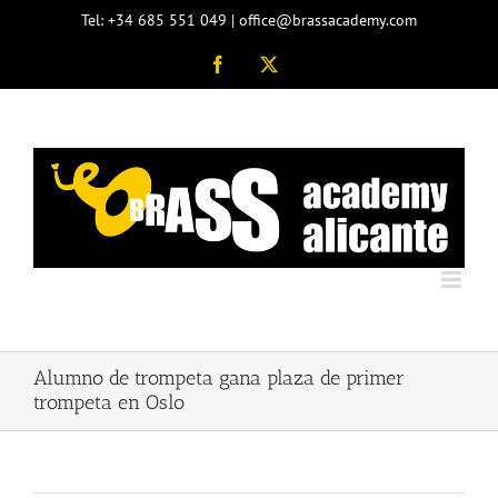
Saltar
Tel: +34 685 551 049 | office@brassacademy.com
al
contenido
Facebook
X
Alumno de trompeta gana plaza de primer
trompeta en Oslo