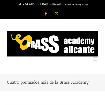
Saltar
Tel: +34 685 551 049 | office@brassacademy.com
al
contenido
Facebook
X
Cuatro premiados más de la Brass Academy