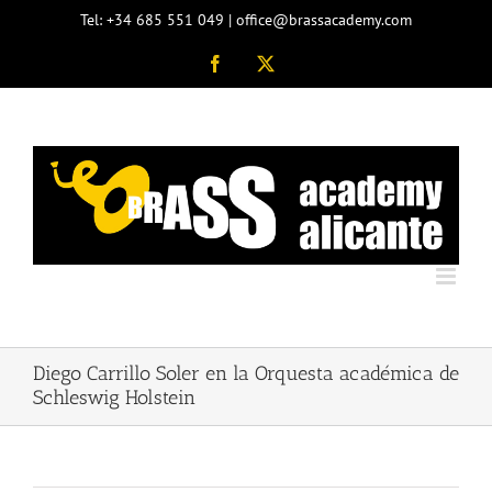
Saltar
Tel: +34 685 551 049 | office@brassacademy.com
al
contenido
Facebook
X
Diego Carrillo Soler en la Orquesta académica de
Schleswig Holstein