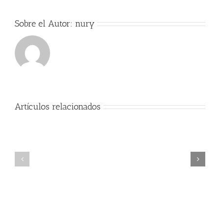
Sobre el Autor:
nury
Artículos relacionados
Exitos
Comienzo
Alumno
del
cátedra
curso
trompa
2017-
Nury
2018
Guarnaschelli