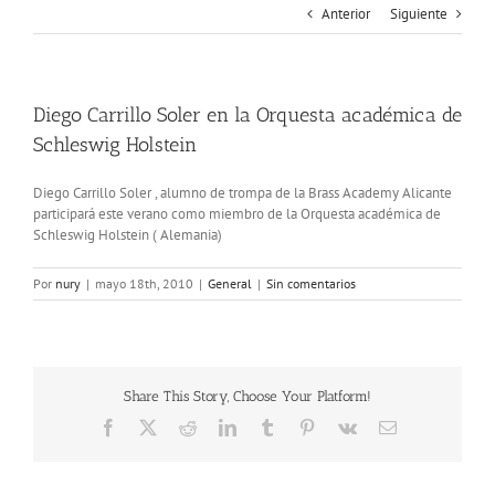
Anterior
Siguiente
Diego Carrillo Soler en la Orquesta académica de
Schleswig Holstein
Diego Carrillo Soler , alumno de trompa de la Brass Academy Alicante
participará este verano como miembro de la Orquesta académica de
Schleswig Holstein ( Alemania)
Por
nury
|
mayo 18th, 2010
|
General
|
Sin comentarios
Share This Story, Choose Your Platform!
Facebook
X
Reddit
LinkedIn
Tumblr
Pinterest
Vk
Correo
electrónico