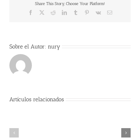
Share This Story, Choose Your Platform!
Facebook
X
Reddit
LinkedIn
Tumblr
Pinterest
Vk
Correo
electrónico
Sobre el Autor:
nury
Artículos relacionados
Exitos
Comienzo
Alumno
del
cátedra
curso