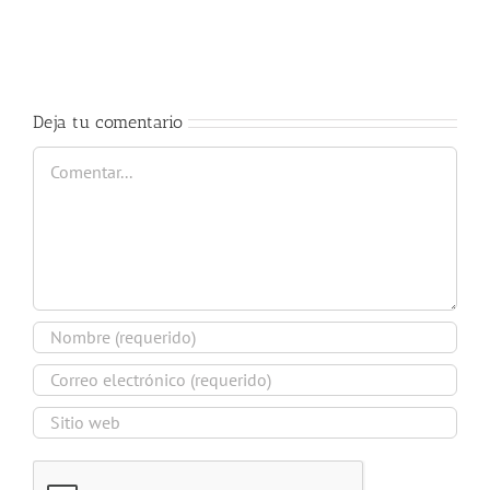
trompa
2017-
Nury
2018
Guarnaschelli
Deja tu comentario
Comentar