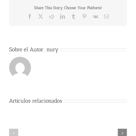
Share This Story, Choose Your Platform!
Facebook
X
Reddit
LinkedIn
Tumblr
Pinterest
Vk
Correo
electrónico
Sobre el Autor:
nury
Artículos relacionados
Exitos
Comienzo
Alumno
del