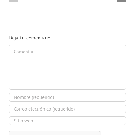
cátedra
curso
trompa
2017-
Nury
2018
Guarnaschelli
Deja tu comentario
Comentar