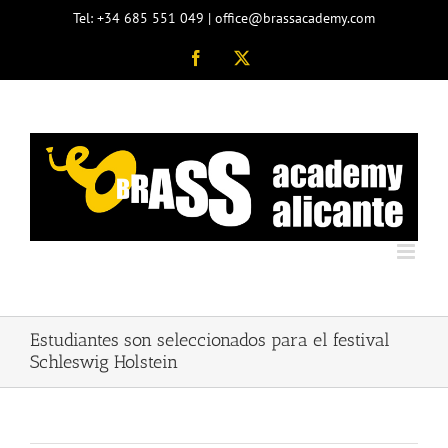
Saltar
Tel: +34 685 551 049 | office@brassacademy.com
al
contenido
Facebook
X
Estudiantes son seleccionados para el festival
Schleswig Holstein