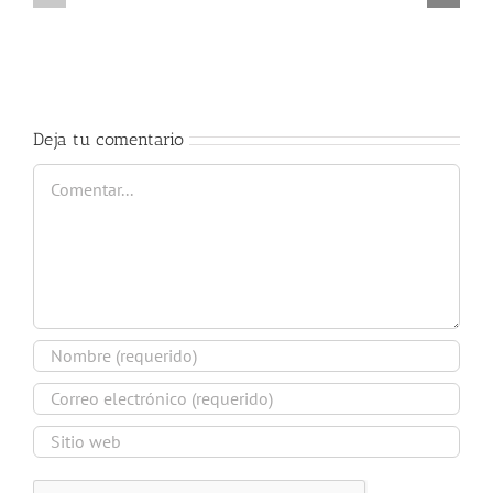
cátedra
curso
trompa
2017-
Nury
2018
Guarnaschelli
Deja tu comentario
Comentar