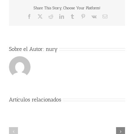
Share This Story, Choose Your Platform!
Facebook
X
Reddit
LinkedIn
Tumblr
Pinterest
Vk
Correo
electrónico
Sobre el Autor:
nury
Artículos relacionados
Exitos
Comienzo
Alumno
del