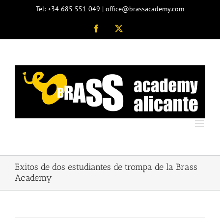
Saltar
Tel: +34 685 551 049 | office@brassacademy.com
al
contenido
Facebook
X
Exitos de dos estudiantes de trompa de la Brass
Academy