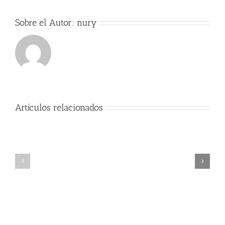
Sobre el Autor:
nury
Artículos relacionados
Exitos
Comienzo
Alumno
del
cátedra
curso
trompa
2017-
Nury
2018
Guarnaschelli