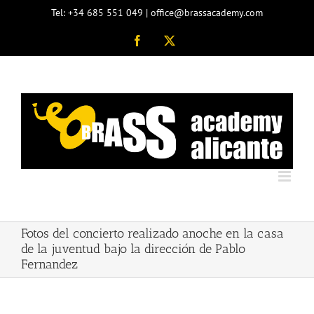
Saltar
Tel: +34 685 551 049 | office@brassacademy.com
al
contenido
Facebook
X
Fotos del concierto realizado anoche en la casa
de la juventud bajo la dirección de Pablo
Fernandez