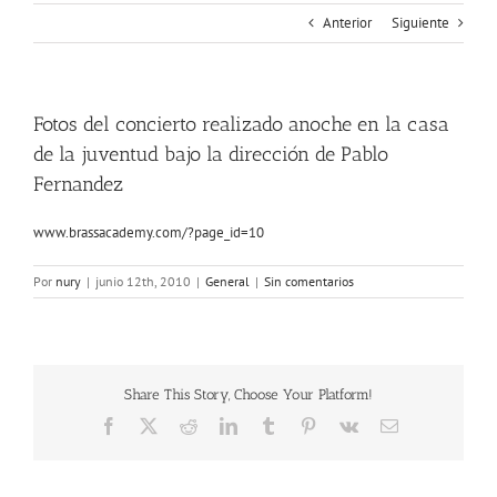
Anterior
Siguiente
Fotos del concierto realizado anoche en la casa
de la juventud bajo la dirección de Pablo
Fernandez
www.brassacademy.com/?page_id=10
Por
nury
|
junio 12th, 2010
|
General
|
Sin comentarios
Share This Story, Choose Your Platform!
Facebook
X
Reddit
LinkedIn
Tumblr
Pinterest
Vk
Correo
electrónico