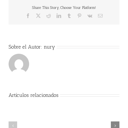
Share This Story, Choose Your Platform!
Facebook
X
Reddit
LinkedIn
Tumblr
Pinterest
Vk
Correo
electrónico
Sobre el Autor:
nury
Artículos relacionados
Exitos
Comienzo
Alumno
del