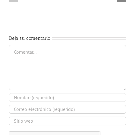
cátedra
curso
trompa
2017-
Nury
2018
Guarnaschelli
Deja tu comentario
Comentar