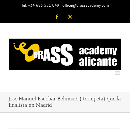
Saltar
Tel: +34 685 551 049 | office@brassacademy.com
al
contenido
Facebook
X
José Manuel Escobar Belmonte ( trompeta) queda
finalista en Madrid