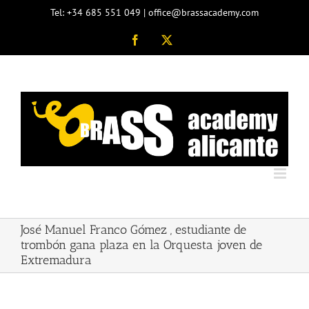
Saltar
Tel: +34 685 551 049 | office@brassacademy.com
al
contenido
Facebook
X
José Manuel Franco Gómez , estudiante de
trombón gana plaza en la Orquesta joven de
Extremadura