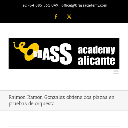
Saltar
Tel: +34 685 551 049 | office@brassacademy.com
al
contenido
Facebook
X
Raimon Ramón Gonzalez obtiene dos plazas en
pruebas de orquesta