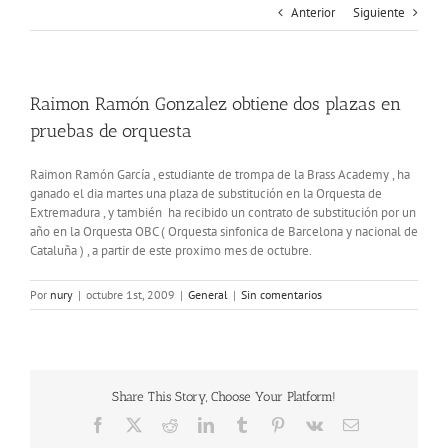
Anterior
Siguiente
Raimon Ramón Gonzalez obtiene dos plazas en
pruebas de orquesta
Raimon Ramón García , estudiante de trompa de la Brass Academy , ha
ganado el dia martes una plaza de substitución en la Orquesta de
Extremadura , y también ha recibido un contrato de substitución por un
año en la Orquesta OBC ( Orquesta sinfonica de Barcelona y nacional de
Cataluña ) , a partir de este proximo mes de octubre.
Por
nury
|
octubre 1st, 2009
|
General
|
Sin comentarios
Share This Story, Choose Your Platform!
Facebook
X
Reddit
LinkedIn
Tumblr
Pinterest
Vk
Correo
electrónico