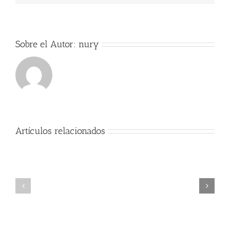
Sobre el Autor:
nury
Artículos relacionados
Exitos
Comienzo
Alumno
del
cátedra
curso
trompa
2017-
Nury
2018
Guarnaschelli