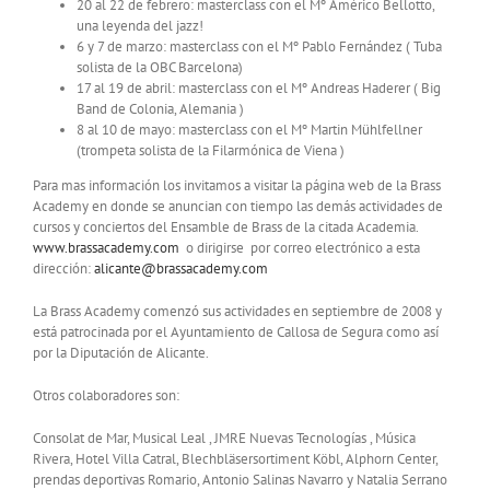
20 al 22 de febrero: masterclass con el Mº Américo Bellotto,
una leyenda del jazz!
6 y 7 de marzo: masterclass con el Mº Pablo Fernández ( Tuba
solista de la OBC Barcelona)
17 al 19 de abril: masterclass con el Mº Andreas Haderer ( Big
Band de Colonia, Alemania )
8 al 10 de mayo: masterclass con el Mº Martin Mühlfellner
(trompeta solista de la Filarmónica de Viena )
Para mas información los invitamos a visitar la página web de la Brass
Academy en donde se anuncian con tiempo las demás actividades de
cursos y conciertos del Ensamble de Brass de la citada Academia.
www.brassacademy.com
o dirigirse por correo electrónico a esta
dirección:
alicante@brassacademy.com
La Brass Academy comenzó sus actividades en septiembre de 2008 y
está patrocinada por el Ayuntamiento de Callosa de Segura como así
por la Diputación de Alicante.
Otros colaboradores son:
Consolat de Mar, Musical Leal , JMRE Nuevas Tecnologías , Música
Rivera, Hotel Villa Catral, Blechbläsersortiment Köbl, Alphorn Center,
prendas deportivas Romario, Antonio Salinas Navarro y Natalia Serrano