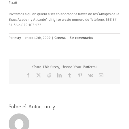
Estañ.
Invitamos a quien quiera a ser colaborador a través de los “Amigos de la
Brass Academy Alicante” dirigirse a este numero de Teléfono: 658 57
51 36 o 625 403 122
Por
nury
|
enero 12th, 2009
|
General
|
Sin comentarios
Share This Story, Choose Your Platform!
Facebook
X
Reddit
LinkedIn
Tumblr
Pinterest
Vk
Correo
electrónico
Sobre el Autor:
nury