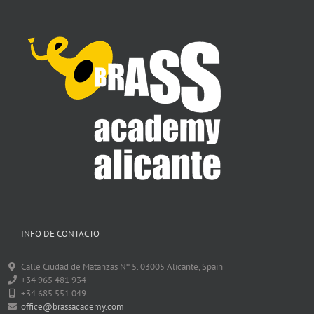
INFO DE CONTACTO
Calle Ciudad de Matanzas Nº 5. 03005 Alicante, Spain
+34 965 481 934
+34 685 551 049
office@brassacademy.com