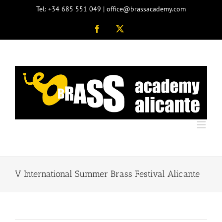
Saltar
Tel: +34 685 551 049 | office@brassacademy.com
al
contenido
Facebook
X
V International Summer Brass Festival Alicante