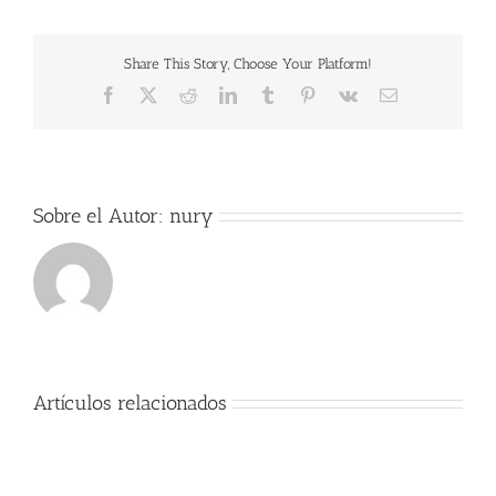
Share This Story, Choose Your Platform!
Facebook
X
Reddit
LinkedIn
Tumblr
Pinterest
Vk
Correo
electrónico
Sobre el Autor:
nury
Artículos relacionados
Exitos