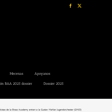
Facebook
X
Mecenas
Apoyanos
ión BAA 2025 dossier
Dossier 2025
tistas de la Brass Academy entran a la Gustav Mahler Jugendorchester (GMJO)