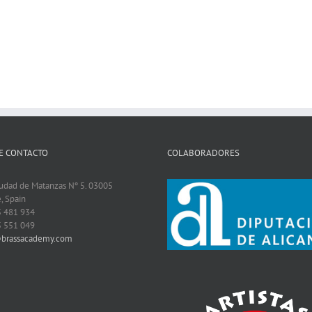
E CONTACTO
COLABORADORES
iudad de Matanzas Nº 5. 03005
, Spain
5 481 934
5 551 049
@brassacademy.com