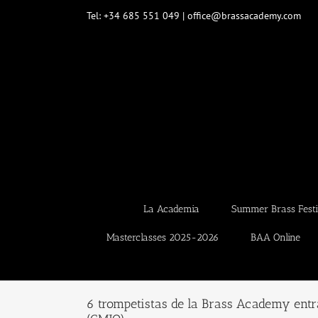
Saltar
Tel: +34 685 551 049 | office@brassacademy.com
al
contenido
La Academia
Summer Brass Festi
Masterclasses 2025-2026
BAA Online
6 trompetistas de la Brass Academy entr