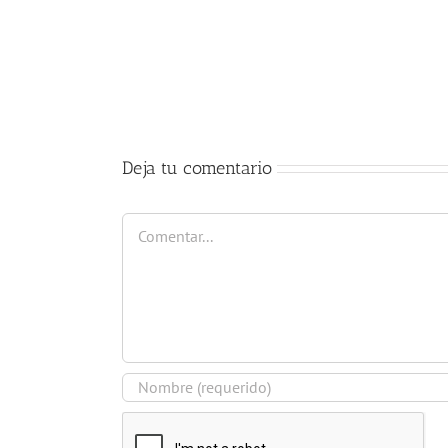
Comienzo
del
curso
2017-
2018
Deja tu comentario
Comentar