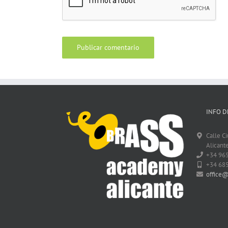
INFO D
Calle C
Alicante
+34 96
+34 68
office