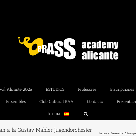
val Alicante 2026
ESTUDIOS
Profesores
Inscripciones
Ensembles
Club Cultural BAA
Contacto
Presentac
Idioma:
an a la Gustav Mahler Jugendorchester
Inicio
General
6 trompe