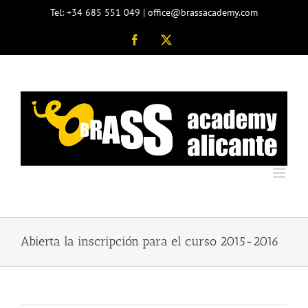
Saltar
Tel: +34 685 551 049 | office@brassacademy.com
al
contenido
Facebook
X
Abierta la inscripción para el curso 2015-2016