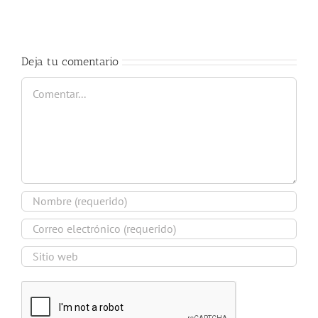
Nury
2018
Guarnaschelli
Deja tu comentario
Comentar