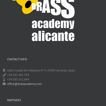
CONTACT INFO
Calle Ciudad de Matanzas Nº 5. 03005 Alicante, Spain
+34 965 481 934
+34 685 551 049
office@brassacademy.com
PARTNERS