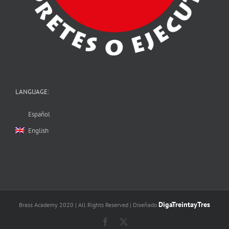
LANGUAGE:
Español
English
DigaTreintayTres
Brass Academy 2020 | All Rights Reserved | Diseñado
Facebook
X