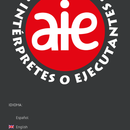
IDIOMA:
Español
English