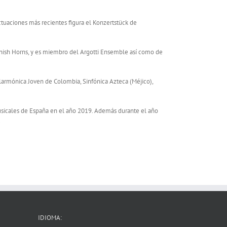
ctuaciones más recientes figura el Konzertstück de
nish Horns, y es miembro del Argotti Ensemble así como de
rmónica Joven de Colombia, Sinfónica Azteca (Méjico),
icales de España en el año 2019. Además durante el año
.
IDIOMA: