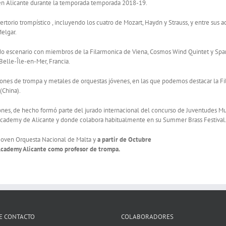
 en Alicante durante la temporada temporada 2018-19.
ertorio trompístico , incluyendo los cuatro de Mozart, Haydn y Strauss, y entre sus a
elgar.
ido escenario con miembros de la Filarmonica de Viena, Cosmos Wind Quintet y Spa
Belle-Île-en-Mer, Francia.
ones de trompa y metales de orquestas jóvenes, en las que podemos destacar la Fila
(China).
nes, de hecho formó parte del jurado internacional del concurso de Juventudes Mus
s Academy de Alicante y donde colabora habitualmente en su Summer Brass Festival
 la Joven Orquesta Nacional de Malta y
a partir de Octubre
s Academy Alicante como profesor de trompa.
E CONTACTO
COLABORADORES