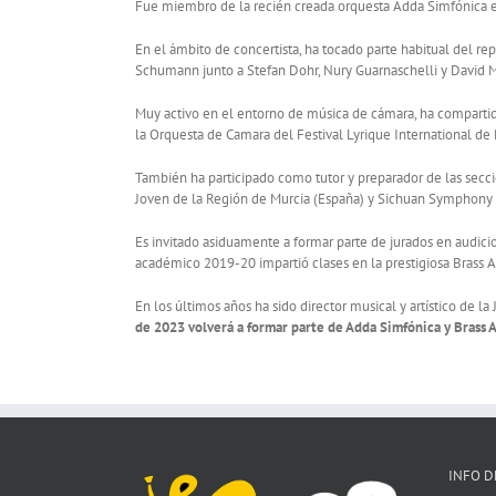
Fue miembro de la recién creada orquesta Adda Simfónica
En el ámbito de concertista, ha tocado parte habitual del rep
Schumann junto a Stefan Dohr, Nury Guarnaschelli y David M
Muy activo en el entorno de música de cámara, ha compart
la Orquesta de Camara del Festival Lyrique International de 
También ha participado como tutor y preparador de las secci
Joven de la Región de Murcia (España) y Sichuan Symphony 
Es invitado asiduamente a formar parte de jurados en audicio
académico 2019-20 impartió clases en la prestigiosa Bras
En los últimos años ha sido director musical y artístico de
de 2023 volverá a formar parte de Adda Simfónica y Bras
INFO D