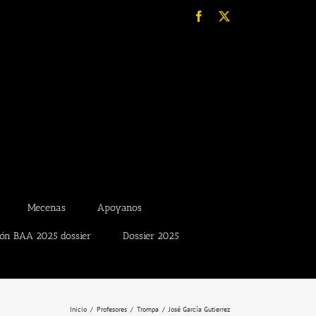
Facebook
X
Mecenas
Apoyanos
ión BAA 2025 dossier
Dossier 2025
Inicio
Profesores
Trompa
José García Gutierrez