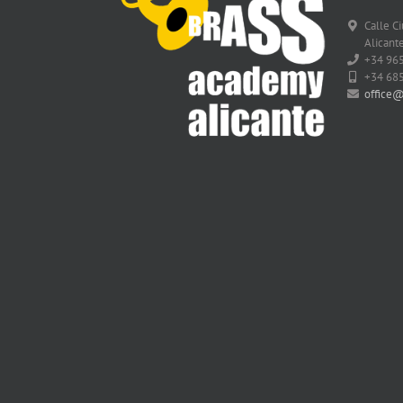
Calle C
Alicante
+34 96
+34 68
office