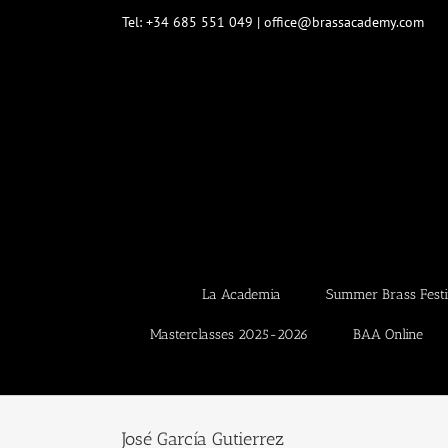
Saltar
Tel: +34 685 551 049 | office@brassacademy.com
al
contenido
La Academia
Summer Brass Festi
Masterclasses 2025-2026
BAA Online
José García Gutierrez