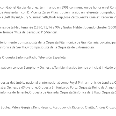
 con Gabriel García Martínez, terminándo en 1995 con mención de honor en el Cons
msterdam con D. Vicente Zarzo Pitarch, quién ha sido un referente trompístico en
 , Jeff Bryant, Nury Guarnaschelli, Rudi Korp, Jose Zarzo, André Casalet, Radovan V
nes de la Méditerranée (1990, 91, 96 y 99) y Gustav Mahler Jugendorchester (2000
 Trompa “Villa de Benaguacil” (Valencia).
steriormente trompa solista de la Orquesta Filarmónica de Gran Canaria, co-principal 
infónica de Sevilla, y trompa solista de la Orquesta de Extremadura.
Orquesta Sínfonica Radio Televisión Española.
ncipal con London Symphony Orchestra. También ha sido trompa principal invitado de
questas del ámbito nacional e internacional como Royal Philharmonic de Londres, 
tra, Orchestre d’Auvergne, Orquesta Sinfónica do Porto, Orquesta Reino de Aragó
 Sinfónica de Tenerife, Orquesta de Granada, Orquesta Sinfónica de Bilbao, Orques
re Boulez, Valery Gergiev, Kent Nagano, Rostropovich, Riccardo Chailly, Andrés Oroz