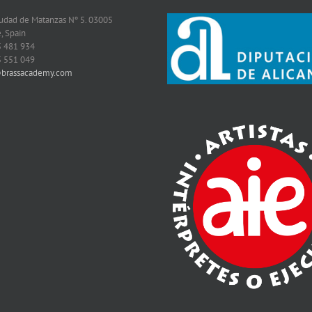
iudad de Matanzas Nº 5. 03005
, Spain
5 481 934
5 551 049
@brassacademy.com