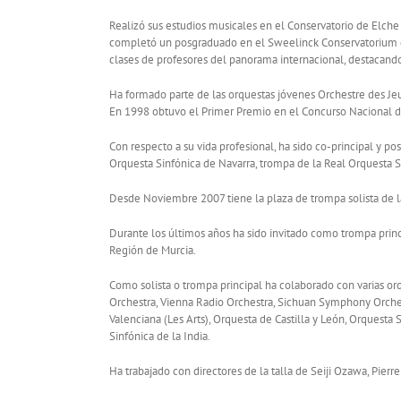
Realizó sus estudios musicales en el Conservatorio de Elche
completó un posgraduado en el Sweelinck Conservatorium de A
clases de profesores del panorama internacional, destacando a
Ha formado parte de las orquestas jóvenes Orchestre des Jeu
En 1998 obtuvo el Primer Premio en el Concurso Nacional de
Con respecto a su vida profesional, ha sido co-principal y po
Orquesta Sinfónica de Navarra, trompa de la Real Orquesta S
Desde Noviembre 2007 tiene la plaza de trompa solista de la 
Durante los últimos años ha sido invitado como trompa pri
Región de Murcia.
Como solista o trompa principal ha colaborado con varias or
Orchestra, Vienna Radio Orchestra, Sichuan Symphony Orches
Valenciana (Les Arts), Orquesta de Castilla y León, Orquesta
Sinfónica de la India.
Ha trabajado con directores de la talla de Seiji Ozawa, Pier