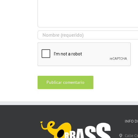
INFO D
Calle C