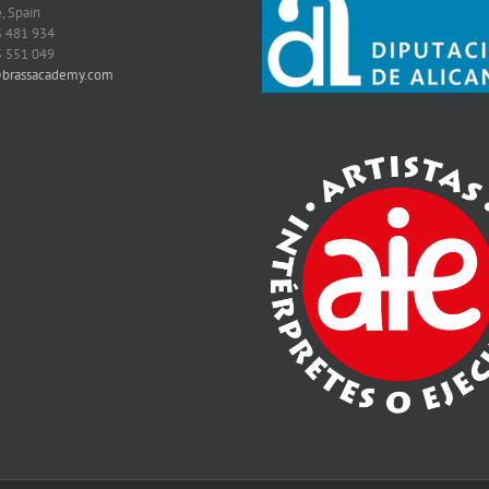
, Spain
5 481 934
5 551 049
@brassacademy.com