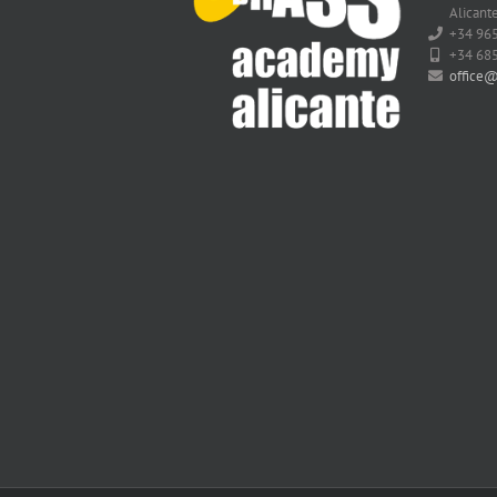
Alicante
+34 96
+34 68
office