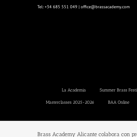
Saltar
Tel: +34 685 551 049 | office@brassacademy.com
al
contenido
La Academia
Summer Brass Festi
Masterclasses 2025-2026
BAA Online
Brass Academy Alicante colabora con pr