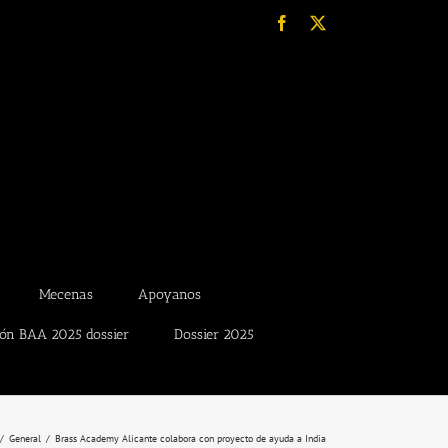
Facebook
X
Mecenas
Apoyanos
ión BAA 2025 dossier
Dossier 2025
General
Brass Academy Alicante colabora con proyecto de ayuda a India