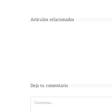
Artículos relacionados
Comienzo
del
curso
2017-
2018
Deja tu comentario
Comentar