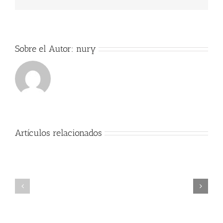
electrónico
Sobre el Autor:
nury
Artículos relacionados
Exitos
Comienzo
Alumno
del
cátedra
curso
trompa
2017-
Nury
2018
Guarnaschelli