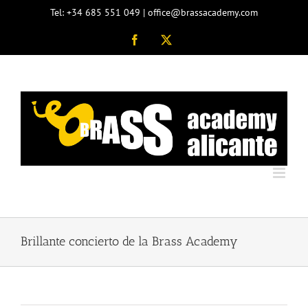
Saltar
Tel: +34 685 551 049 | office@brassacademy.com
al
contenido
Facebook
X
Brillante concierto de la Brass Academy