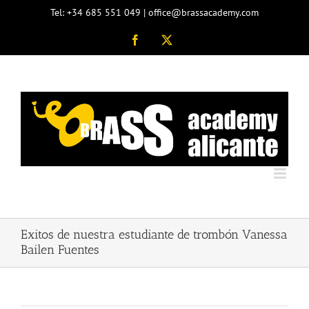
Saltar
Tel: +34 685 551 049 | office@brassacademy.com
al
contenido
Facebook
X
Exitos de nuestra estudiante de trombón Vanessa
Bailen Fuentes