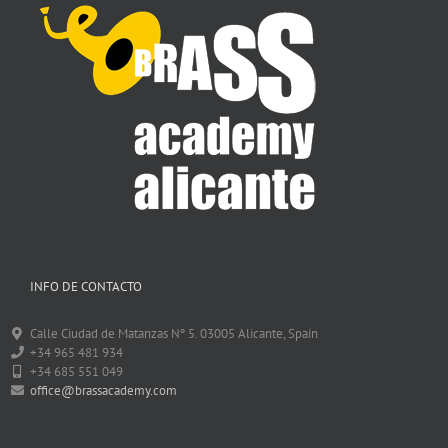
INFO DE CONTACTO
Calle Ciudad de Matanzas Nº 5. 03005 Alicante, Spain
+34 965 481 934
+34 685 551 049
office@brassacademy.com