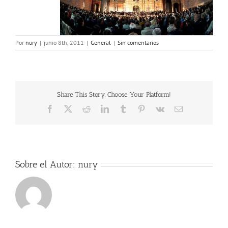
Por
nury
|
junio 8th, 2011
|
General
|
Sin comentarios
Share This Story, Choose Your Platform!
Facebook
X
Reddit
LinkedIn
Tumblr
Pinterest
Vk
Correo
electrónico
Sobre el Autor:
nury