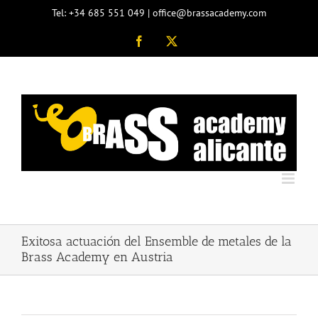
Saltar
Tel: +34 685 551 049 | office@brassacademy.com
al
contenido
Facebook
X
Exitosa actuación del Ensemble de metales de la
Brass Academy en Austria