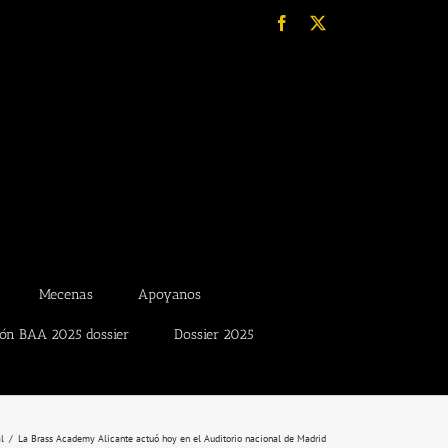
Facebook
X
Mecenas
Apoyanos
ión BAA 2025 dossier
Dossier 2025
l
La Brass Academy Alicante actuó hoy en el Auditorio nacional de Madrid