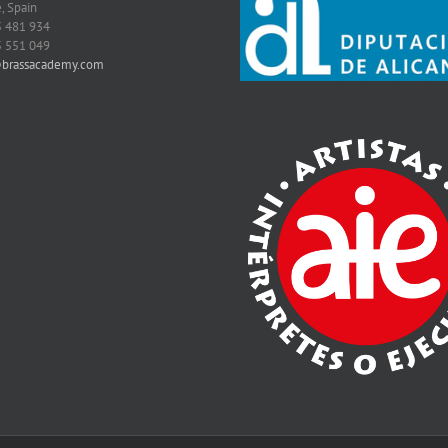
, Spain
5 481 934
5 551 049
@brassacademy.com