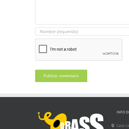
INFO D
Calle C