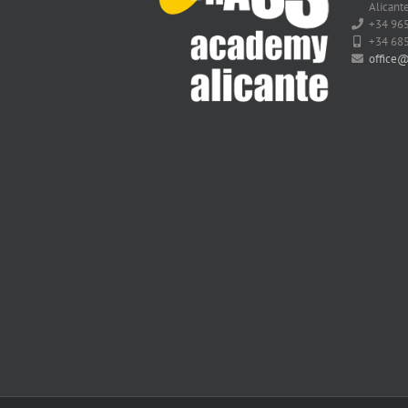
Alicante
+34 96
+34 68
office