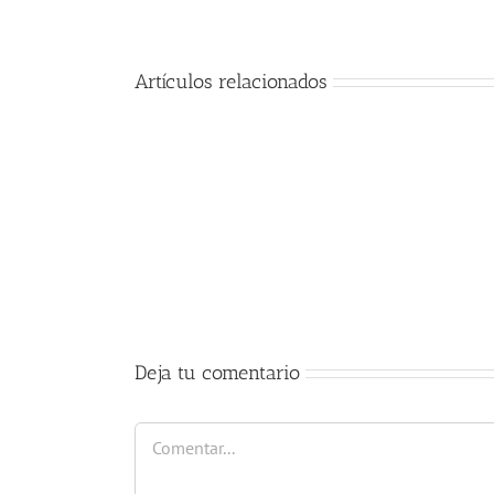
Artículos relacionados
Comienzo
del
curso
2017-
2018
Deja tu comentario
Comentar