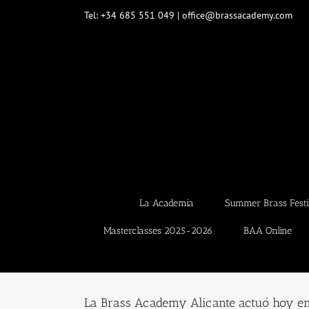
Saltar
Tel: +34 685 551 049 | office@brassacademy.com
al
contenido
La Academia
Summer Brass Festi
Masterclasses 2025-2026
BAA Online
La Brass Academy Alicante actuó hoy en 