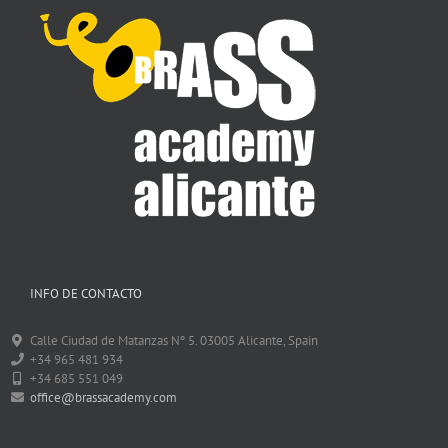
INFO DE CONTACTO
Calle Ciudad de Matanzas Nº 5. 03005 Alicante, Spain
+34 965 481 934
+34 685 551 049
office@brassacademy.com