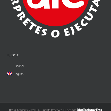
IDIOMA:
Español
English
DigaTreintayTres
Brass Academy 2020 | All Rights Reserved | Diseñado