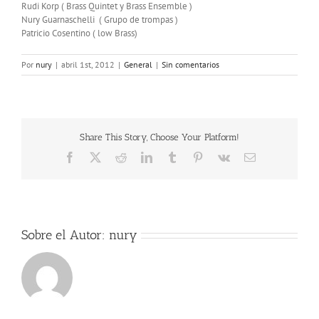
Rudi Korp ( Brass Quintet y Brass Ensemble )
Nury Guarnaschelli ( Grupo de trompas )
Patricio Cosentino ( low Brass)
Por
nury
|
abril 1st, 2012
|
General
|
Sin comentarios
Share This Story, Choose Your Platform!
Facebook
X
Reddit
LinkedIn
Tumblr
Pinterest
Vk
Correo
electrónico
Sobre el Autor:
nury