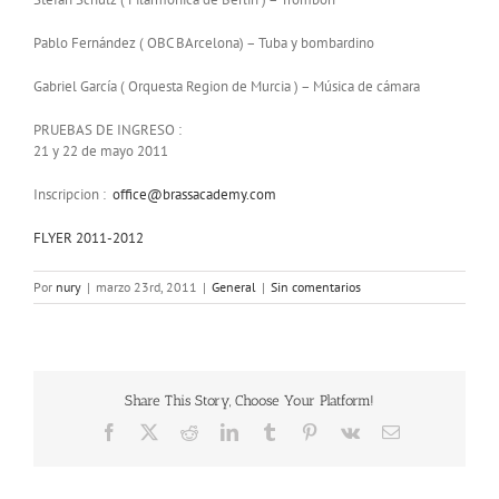
Pablo Fernández ( OBC BArcelona) – Tuba y bombardino
Gabriel García ( Orquesta Region de Murcia ) – Música de cámara
PRUEBAS DE INGRESO :
21 y 22 de mayo 2011
Inscripcion :
office@brassacademy.com
FLYER 2011-2012
Por
nury
|
marzo 23rd, 2011
|
General
|
Sin comentarios
Share This Story, Choose Your Platform!
Facebook
X
Reddit
LinkedIn
Tumblr
Pinterest
Vk
Correo
electrónico