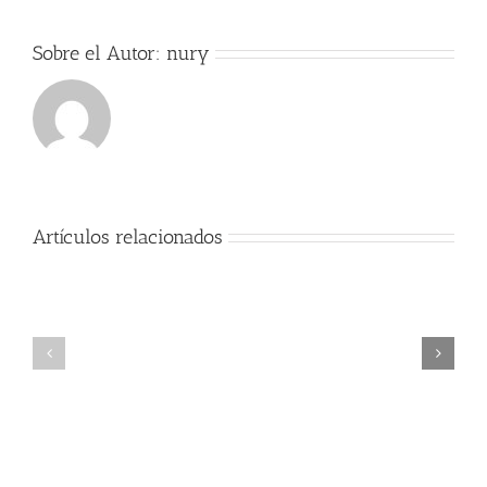
Sobre el Autor:
nury
Artículos relacionados
Exitos
Comienzo
Alumno
del
cátedra
curso
trompa
2017-
Nury
2018
Guarnaschelli