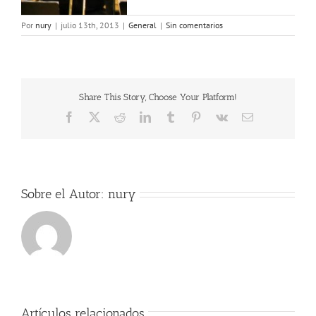
Por
nury
|
julio 13th, 2013
|
General
|
Sin comentarios
Share This Story, Choose Your Platform!
Facebook
X
Reddit
LinkedIn
Tumblr
Pinterest
Vk
Correo
electrónico
Sobre el Autor:
nury
Artículos relacionados