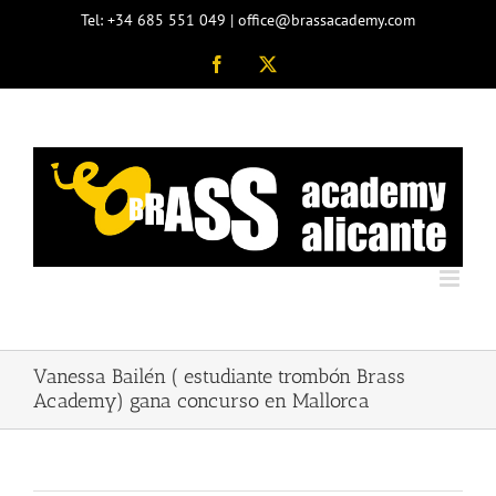
Saltar
Tel: +34 685 551 049 | office@brassacademy.com
al
contenido
Facebook
X
Vanessa Bailén ( estudiante trombón Brass
Academy) gana concurso en Mallorca