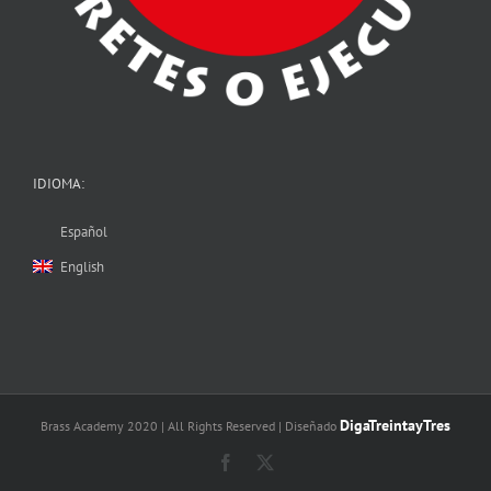
IDIOMA:
Español
English
DigaTreintayTres
Brass Academy 2020 | All Rights Reserved | Diseñado
Facebook
X