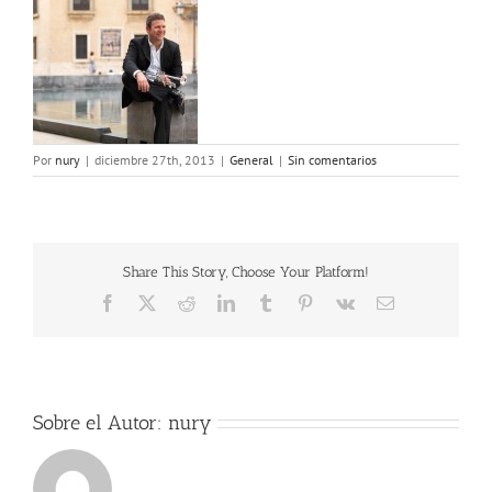
Por
nury
|
diciembre 27th, 2013
|
General
|
Sin comentarios
Share This Story, Choose Your Platform!
Facebook
X
Reddit
LinkedIn
Tumblr
Pinterest
Vk
Correo
electrónico
Sobre el Autor:
nury