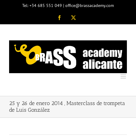
Saltar
Tel: +34 685 551 049 | office@brassacademy.com
al
contenido
Facebook
X
25 y 26 de enero 2014 , Masterclass de trompeta
de Luis González