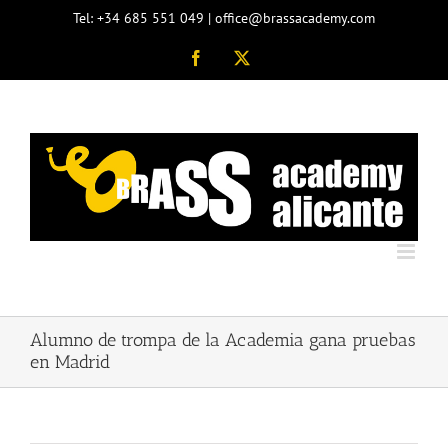
Saltar
Tel: +34 685 551 049 | office@brassacademy.com
al
contenido
Facebook
X
Alumno de trompa de la Academia gana pruebas
en Madrid