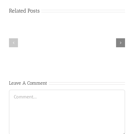
Related Posts
Exitos
Comienzo
Alumno
del
cátedra
curso
trompa
2017-
Nury
2018
Guarnaschelli
Leave A Comment
Comment