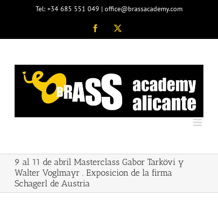
Skip
Tel: +34 685 551 049 | office@brassacademy.com
to
content
Facebook
X
9 al 11 de abril Masterclass Gabor Tarkövi y
Walter Voglmayr . Exposicion de la firma
Schagerl de Austria