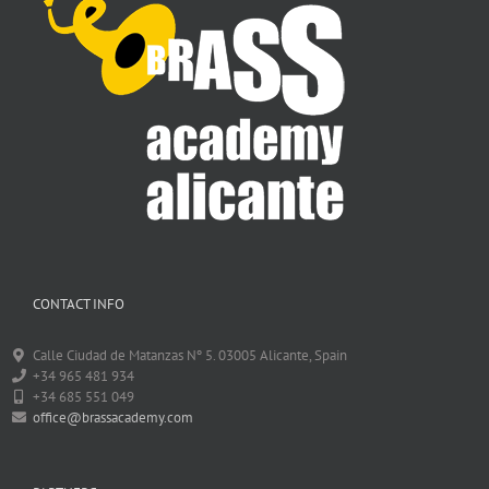
CONTACT INFO
Calle Ciudad de Matanzas Nº 5. 03005 Alicante, Spain
+34 965 481 934
+34 685 551 049
office@brassacademy.com