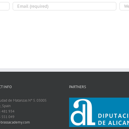
T INFO
PARTNERS
iudad de Matanzas Nº 5. 03005
, Spain
5 481 934
5 551 049
@brassacademy.com