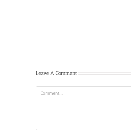
Comienzo
del
curso
2017-
2018
Leave A Comment
Comment