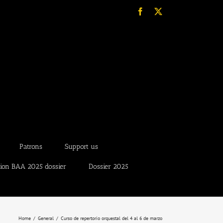
Facebook
X
Patrons
Support us
tion BAA 2025 dossier
Dossier 2025
Home
General
Curso de repertorio orquestal del 4 al 6 de marzo