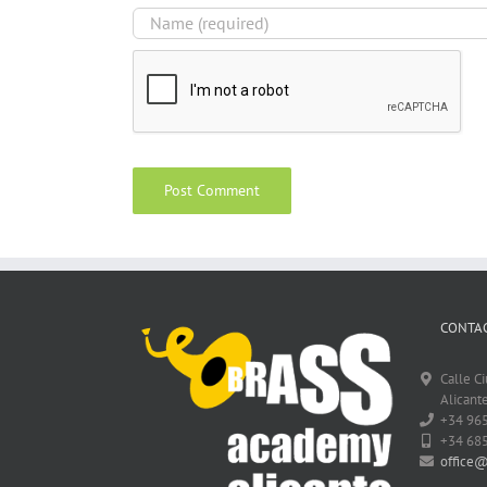
CONTAC
Calle C
Alicante
+34 96
+34 68
office