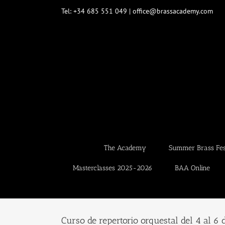
Skip
Tel: +34 685 551 049 | office@brassacademy.com
to
content
The Academy
Summer Brass Fest
Masterclasses 2025-2026
BAA Online
Curso de repertorio orquestal del 4 al 6