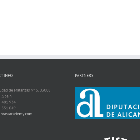
T INFO
PARTNERS
iudad de Matanzas Nº 5. 03005
, Spain
5 481 934
5 551 049
@brassacademy.com