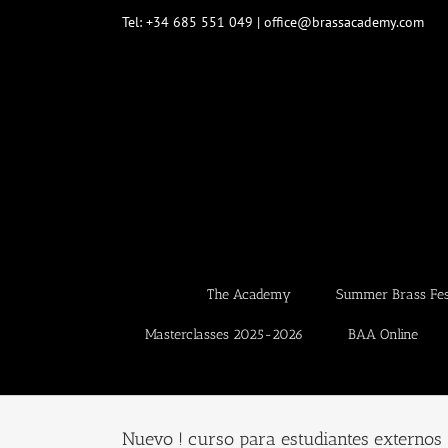
Skip
Tel: +34 685 551 049 | office@brassacademy.com
to
content
The Academy
Summer Brass Fest
Masterclasses 2025-2026
BAA Online
Nuevo ! curso para estudiantes externos 