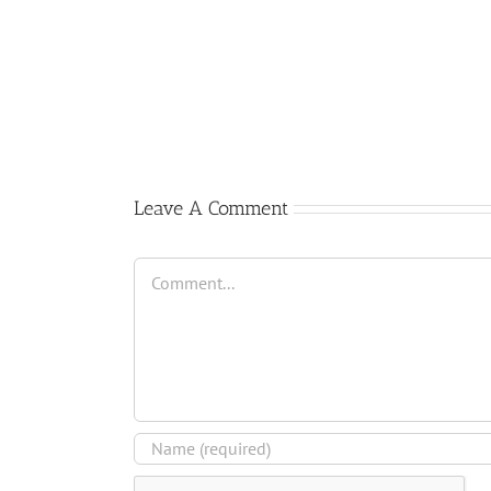
Comienzo
del
curso
2017-
2018
Leave A Comment
Comment