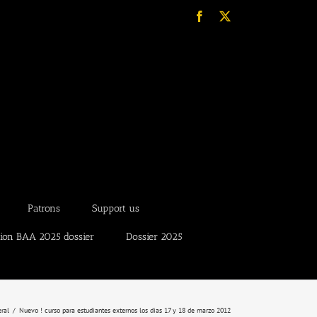
Facebook
X
Patrons
Support us
tion BAA 2025 dossier
Dossier 2025
ral
Nuevo ! curso para estudiantes externos los dias 17 y 18 de marzo 2012