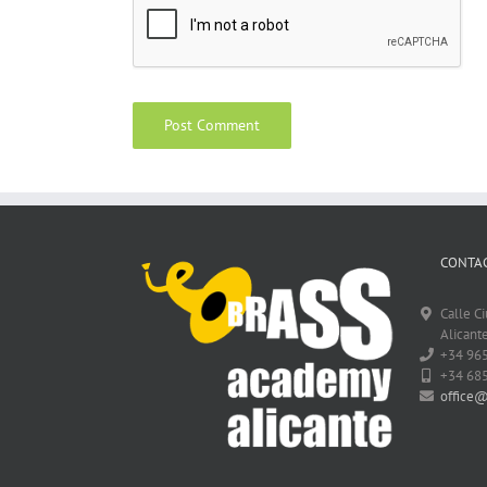
CONTAC
Calle C
Alicante
+34 96
+34 68
office