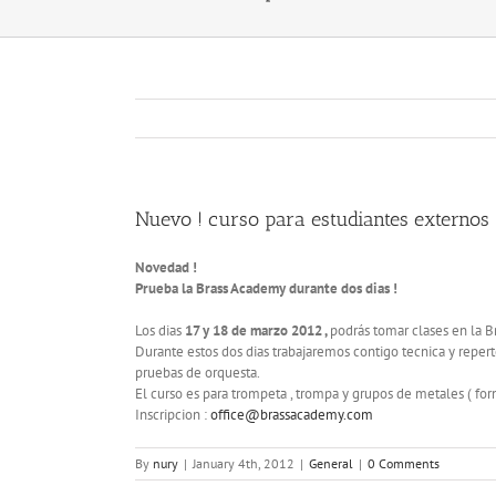
Nuevo ! curso para estudiantes externos 
Novedad !
Prueba la Brass Academy durante dos dias !
Los dias
17 y 18 de marzo 2012 ,
podrás tomar clases en la 
Durante estos dos dias trabajaremos contigo tecnica y reperto
pruebas de orquesta.
El curso es para trompeta , trompa y grupos de metales ( for
Inscripcion :
office@brassacademy.com
By
nury
|
January 4th, 2012
|
General
|
0 Comments