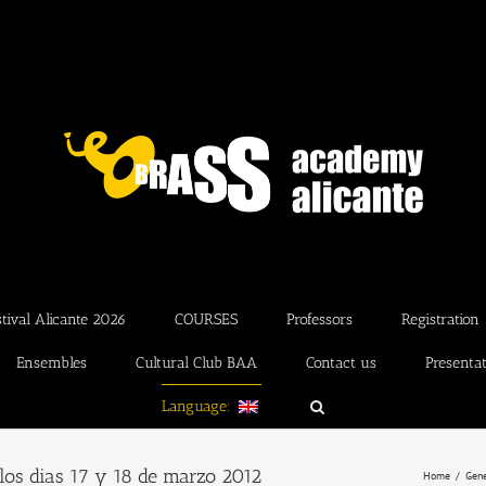
ival Alicante 2026
COURSES
Professors
Registration
Ensembles
Cultural Club BAA
Contact us
Presenta
Language:
los dias 17 y 18 de marzo 2012
Home
Gene