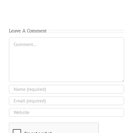
2017-
Nury
2018
Guarnaschelli
Leave A Comment
Comment