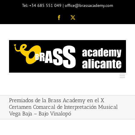
Skip
Tel: +34 685 551 049 | office@brassacademy.com
to
content
Facebook
X
Premiados de la Brass Academy en el X
Certamen Comarcal de Interpretación Musical
Vega Baja – Bajo Vinalopó