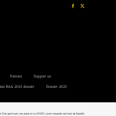
Facebook
X
Patrons
Support us
tion BAA 2025 dossier
Dossier 2025
 Díaz ganó ayer una plaza en la JONDE ( joven orquesta nacional de España)