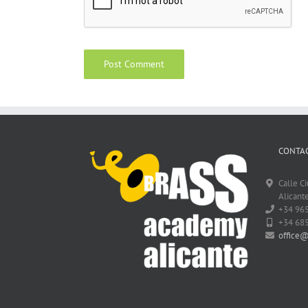
CONTAC
Calle C
Alicante
+34 96
+34 68
office