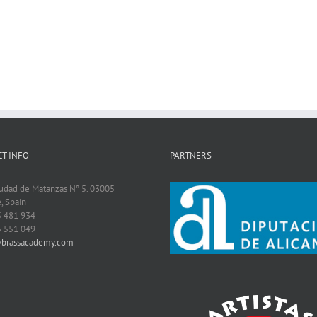
T INFO
PARTNERS
iudad de Matanzas Nº 5. 03005
, Spain
5 481 934
5 551 049
@brassacademy.com