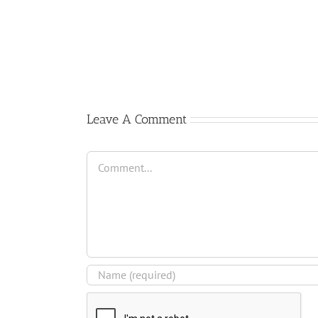
Comienzo
del
curso
2017-
2018
Leave A Comment
Comment