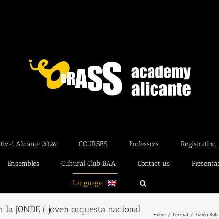
ival Alicante 2026
COURSES
Professors
Registration
Ensembles
Cultural Club BAA
Contact us
Presenta
Language:
 la JONDE ( joven orquesta nacional
Home
General
Rubén Rubio