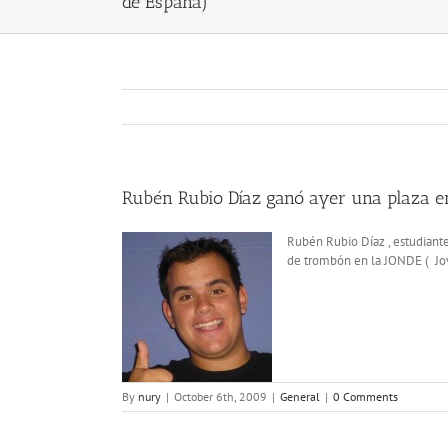
de España)
Rubén Rubio Díaz ganó ayer una plaza en
Rubén Rubio Díaz , estudiante
de trombón en la JONDE ( Jov
By
nury
|
October 6th, 2009
|
General
|
0 Comments