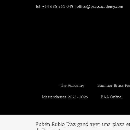
Skip
Tel: +34 685 551 049 | office@brassacademy.com
to
content
The Academy
Summer Brass Fest
Masterclasses 2025-2026
BAA Online
Rubén Rubio Díaz ganó ayer una plaza en