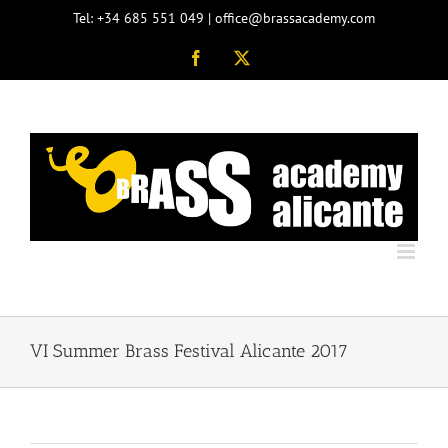
Skip
Tel: +34 685 551 049 | office@brassacademy.com
to
content
Facebook
X
VI Summer Brass Festival Alicante 2017