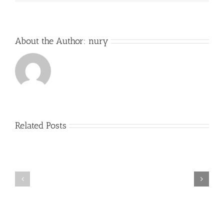
About the Author:
nury
Related Posts
Exitos
Comienzo
Alumno
del
cátedra
curso
trompa
2017-
Nury
2018
Guarnaschelli