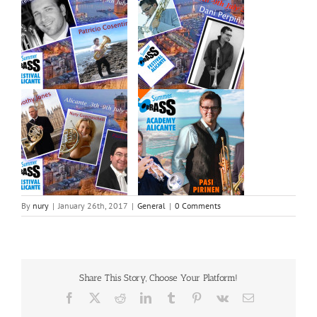
By
nury
|
January 26th, 2017
|
General
|
0 Comments
Share This Story, Choose Your Platform!
Facebook
X
Reddit
LinkedIn
Tumblr
Pinterest
Vk
Email