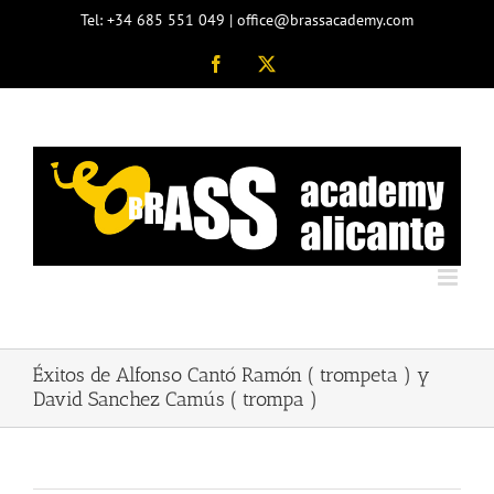
Saltar
Tel: +34 685 551 049 | office@brassacademy.com
al
contenido
Facebook
X
Éxitos de Alfonso Cantó Ramón ( trompeta ) y
David Sanchez Camús ( trompa )