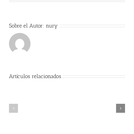
Sobre el Autor:
nury
Artículos relacionados
Exitos
Comienzo
Alumno
del
cátedra
curso
trompa
2017-
Nury
2018
Guarnaschelli