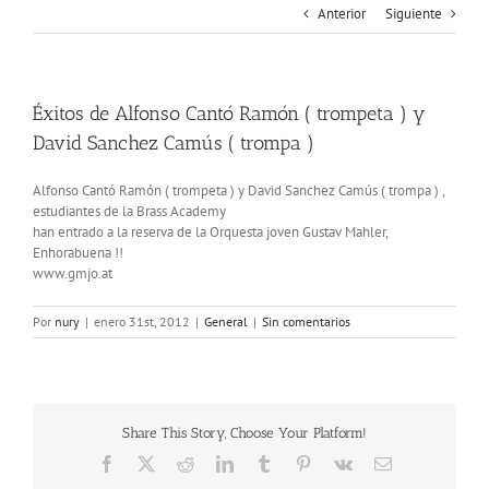
Anterior
Siguiente
Éxitos de Alfonso Cantó Ramón ( trompeta ) y
David Sanchez Camús ( trompa )
Alfonso Cantó Ramón ( trompeta ) y David Sanchez Camús ( trompa ) ,
estudiantes de la Brass Academy
han entrado a la reserva de la Orquesta joven Gustav Mahler,
Enhorabuena !!
www.gmjo.at
Por
nury
|
enero 31st, 2012
|
General
|
Sin comentarios
Share This Story, Choose Your Platform!
Facebook
X
Reddit
LinkedIn
Tumblr
Pinterest
Vk
Correo
electrónico