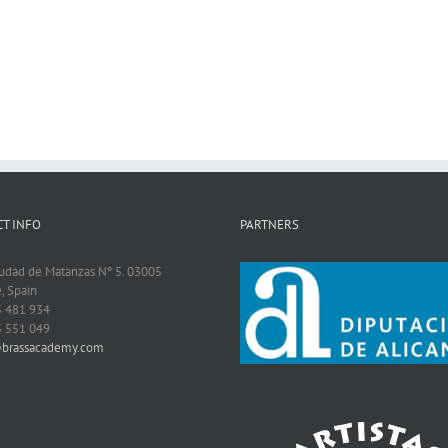
T INFO
PARTNERS
iudad de Matanzas Nº 5. 03005
, Spain
5 481 934
5 551 049
@brassacademy.com