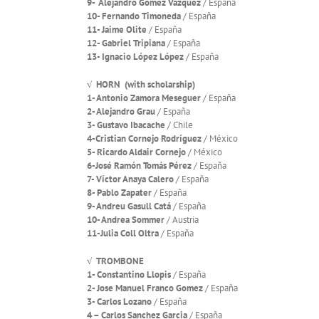
9- Alejandro Gómez Vázquez
/ España
10- Fernando Timoneda
/ España
11- Jaime Olite
/ España
12- Gabriel Tripiana
/ España
13- Ignacio López López
/ España
√ HORN (with scholarship)
1- Antonio Zamora Meseguer
/ España
2- Alejandro Grau
/ España
3- Gustavo Ibacache
/ Chile
4-Cristian Cornejo Rodríguez
/ México
5- Ricardo Aldair Cornejo
/ México
6-José Ramón Tomás Pérez
/ España
7- Víctor Anaya Calero
/ España
8- Pablo Zapater
/ España
9- Andreu Gasull Catá
/ España
10- Andrea Sommer
/ Austria
11-Julia Coll Oltra
/ España
√ TROMBONE
1- Constantino Llopis
/ España
2- Jose Manuel Franco Gomez
/ España
3- Carlos Lozano
/ España
4 – Carlos Sanchez Garcia
/ España