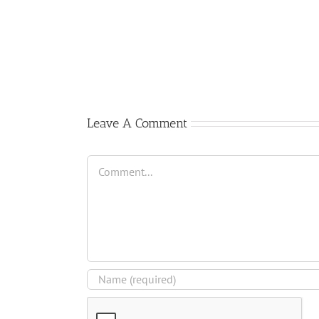
Comienzo
del
curso
2017-
2018
Leave A Comment
Comment