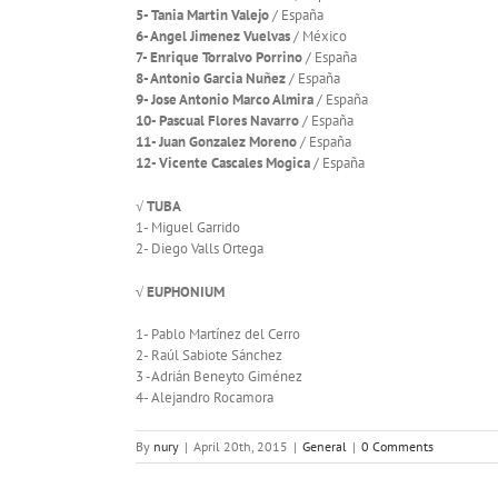
5- Tania Martin Valejo
/ España
6- Angel Jimenez Vuelvas
/ México
7- Enrique Torralvo Porrino
/ España
8- Antonio Garcia Nuñez
/ España
9- Jose Antonio Marco Almira
/ España
10- Pascual Flores Navarro
/ España
11- Juan Gonzalez Moreno
/ España
12- Vicente Cascales Mogica
/ España
√
TUBA
1- Miguel Garrido
2- Diego Valls Ortega
√ EUPHONIUM
1- Pablo Martínez del Cerro
2- Raúl Sabiote Sánchez
3 -Adrián Beneyto Giménez
4- Alejandro Rocamora
By
nury
|
April 20th, 2015
|
General
|
0 Comments