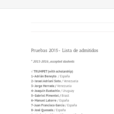
Pruebas 2015- Lista de admitidos
* 2015-2016 , accepted students
√ TRUMPET (with scholarship)
1- Adrián Beneyto
/ España
2- Israel Adriani Soto
/ Venezuela
3- Jorge Herrada /
Venezuela
4- Joaquín Eustachio
/ Uruguay
5- Gabriel Pimentel /
Brasil
6- Manuel Latorre
/ España
7- Juan Francisco García
/ España
8- José Quesada
/ España