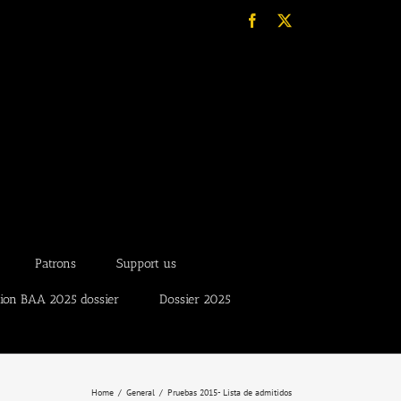
Facebook
X
Patrons
Support us
tion BAA 2025 dossier
Dossier 2025
Home
General
Pruebas 2015- Lista de admitidos