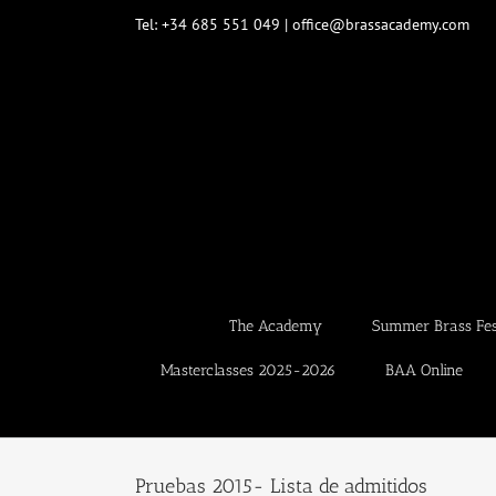
Skip
Tel: +34 685 551 049 | office@brassacademy.com
to
content
The Academy
Summer Brass Fest
Masterclasses 2025-2026
BAA Online
Pruebas 2015- Lista de admitidos