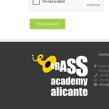
CONTAC
Calle C
Alicante
+34 96
+34 68
office