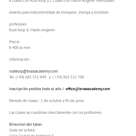
6 clases con Rudi Korp y 2 clases con Martin Angerer mensuales.
Abierto para instrumentistas de trompeta , trompa y trombón.
profesores
Rudi Korp & Martin Angerer
Precio
€ 400 al mes
Información :
rudikorp@brassacademy.com
Tel. (+34) 685 551 049 y ( +34) 865 521 700
Inscripción posible todo el año /
office@brassacademy.com
Periodo de clases : 1 de octubre a fin de junio
Las clases se coordinan directamente con los profesores
Direccion del taller
Sede de la BAA
Calle Ciudad de Matanzas 5