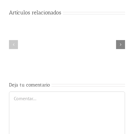
Artículos relacionados
Cátedra
trompeta
BECA
»
»
Antonio
GREAT
Vera
TALENT»
&
David
Pérez»
Deja tu comentario
Comentar