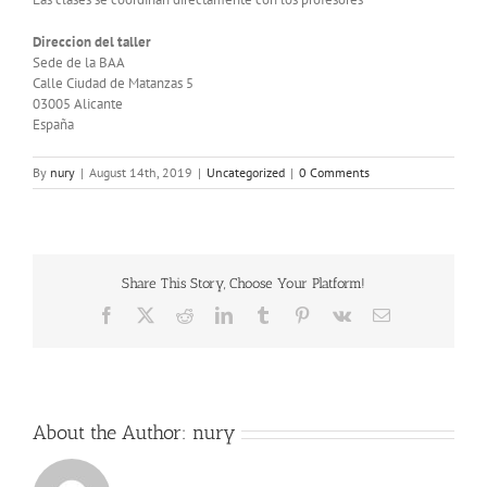
Direccion del taller
Sede de la BAA
Calle Ciudad de Matanzas 5
03005 Alicante
España
By
nury
|
August 14th, 2019
|
Uncategorized
|
0 Comments
Share This Story, Choose Your Platform!
Facebook
X
Reddit
LinkedIn
Tumblr
Pinterest
Vk
Email
About the Author:
nury