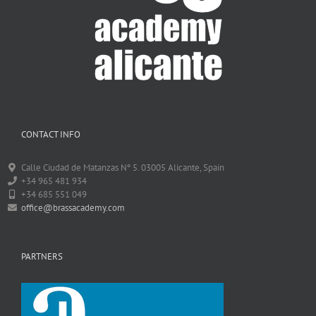
CONTACT INFO
Calle Ciudad de Matanzas Nº 5. 03005 Alicante, Spain
+34 965 481 934
+34 685 551 049
office@brassacademy.com
PARTNERS