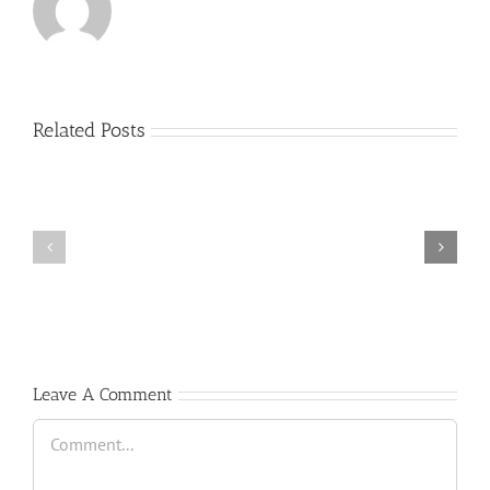
Related Posts
(Español)
Cátedra
trompeta
Scholarship
”
”
Antonio
GREAT
Vera
TALENT”
&
David
Pérez”
Leave A Comment
Comment