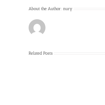
About the Author:
nury
Related Posts
(Español)
Cátedra
trompeta
”
”
Antonio
Vera
&
David