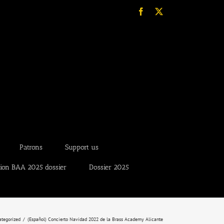
Facebook
X
Patrons
Support us
tion BAA 2025 dossier
Dossier 2025
tegorized
(Español) Concierto Navidad 2022 de la Brass Academy Alicante