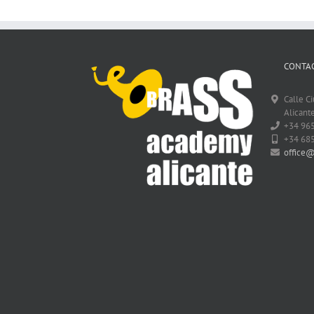
CONTAC
Calle C
Alicante
+34 96
+34 68
office