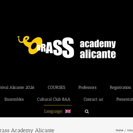
ival Alicante 2026
COURSES
Professors
Registration
Ensembles
Cultural Club BAA
Contact us
Presenta
Language:
Brass Academy Alicante
Home
Unca