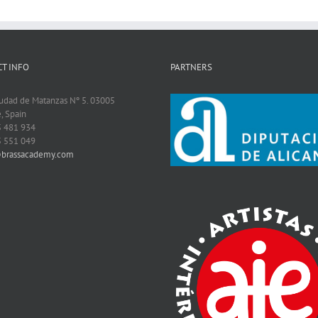
T INFO
PARTNERS
iudad de Matanzas Nº 5. 03005
, Spain
5 481 934
5 551 049
@brassacademy.com