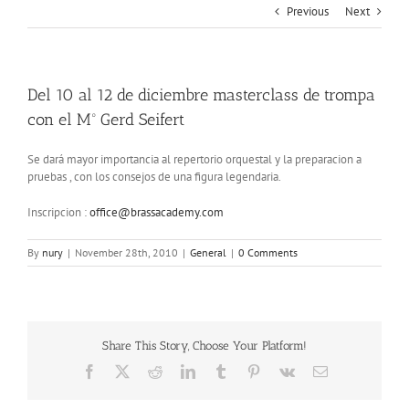
Previous
Next
Del 10 al 12 de diciembre masterclass de trompa
con el Mº Gerd Seifert
Se dará mayor importancia al repertorio orquestal y la preparacion a
pruebas , con los consejos de una figura legendaria.
Inscripcion :
office@brassacademy.com
By
nury
|
November 28th, 2010
|
General
|
0 Comments
Share This Story, Choose Your Platform!
Facebook
X
Reddit
LinkedIn
Tumblr
Pinterest
Vk
Email