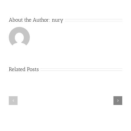
About the Author:
nury
Related Posts
Exitos
Comienzo
Alumno
del
cátedra
curso
trompa
2017-
Nury
2018
Guarnaschelli