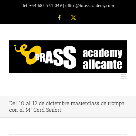
Skip
Tel: +34 685 551 049 | office@brassacademy.com
to
content
Facebook
X
Del 10 al 12 de diciembre masterclass de trompa
con el Mº Gerd Seifert