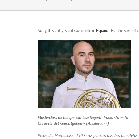
Sorry, this entry is only available in
Español
. For the sake of
Masterclass de trompa con José Sogorb
, trompista
en la
Orquesta del Concertgebouw ( Amsterdam )
Precio del Masterclass : 150 Euros para los dos días completos.