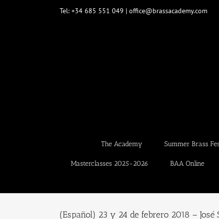
Skip
Tel: +34 685 551 049 | office@brassacademy.com
to
content
The Academy
Summer Brass Fest
Masterclasses 2025-2026
BAA Online
(Español) 23 y 24 de febrero 2018 – José