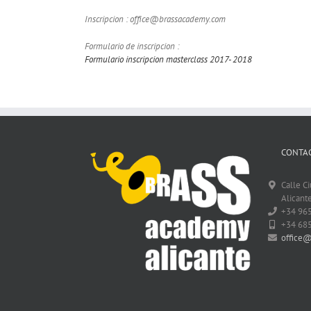
Inscripcion : office@brassacademy.com
Formulario de inscripcion :
Formulario inscripcion masterclass 2017- 2018
CONTAC
Calle C
Alicante
+34 96
+34 68
office