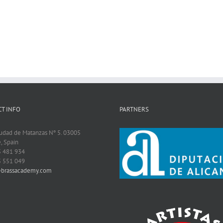
T INFO
PARTNERS
iudad de Matanzas Nº 5. 03005
, Spain
5 481 934
5 551 049
@brassacademy.com