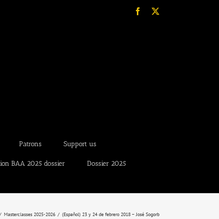
Facebook
X
Patrons
Support us
tion BAA 2025 dossier
Dossier 2025
Masterclasses 2025-2026
(Español) 23 y 24 de febrero 2018 – José Sogorb